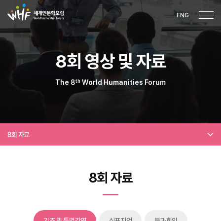
ENG
8회 영상 및 자료
th
The 8
World Humanities Forum
8회 자료
8회 자료
기조 및 특별강연
심포지엄
분과회의